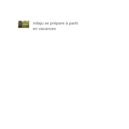
milaju se prépare à partir
en vacances
Des prix très minis pour
les petits Chez Rose
Durantin 30 rue Durantin
75018
Milaju dans Paris