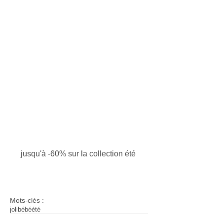
 jusqu'à -60% sur la collection été 
Mots-clés :
joli
bébé
été