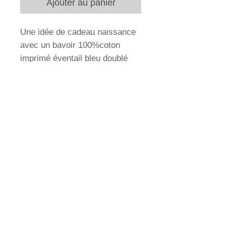
Ajouter au panier
Une idée de cadeau naissance
avec un bavoir 100%coton
imprimé éventail bleu doublé
d'éponge et un anneau de
dentition en bois et oreilles de
lapins en gaze de coton bleu
doublée d'éponge coton et
bambou blanche
conseils d'entretien
Le bavoir et les oreilles de lapin sans l'anneau
sont lavables à 30°C