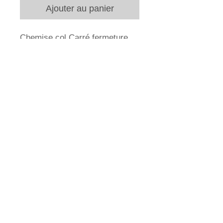
Ajouter au panier
Chemise col Carré fermeture
par deux pressions sur le
devant.
Popeline de coton carreaux
bleus
100%coton
Lavable en machine à 30°
Fabriqué en France.